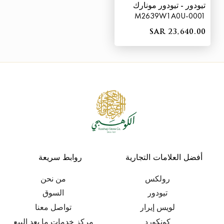
تيودور - تيودور مونارك
M2639W1A0U-0001
SAR 23,640.00
أفضل العلامات التجارية
روابط سريعة
رولكس
من نحن
تيودور
السوق
لويس إيرار
تواصل معنا
كونكورد
مركز خدمات ما بعد البيع